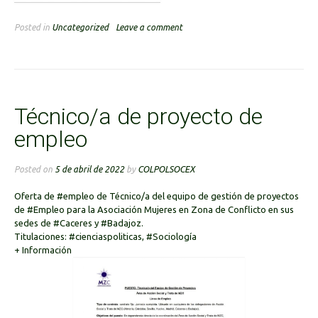
Posted in
Uncategorized
Leave a comment
Técnico/a de proyecto de
empleo
Posted on
5 de abril de 2022
by
COLPOLSOCEX
Oferta de
#empleo
de Técnico/a del equipo de gestión de proyectos
de
#Empleo
para la Asociación Mujeres en Zona de Conflicto en sus
sedes de
#Caceres
y
#Badajoz
.
Titulaciones:
#cienciaspoliticas
,
#Sociología
+
Información