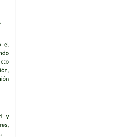
A
y el
ondo
ecto
ión,
nión
ad y
res,
.