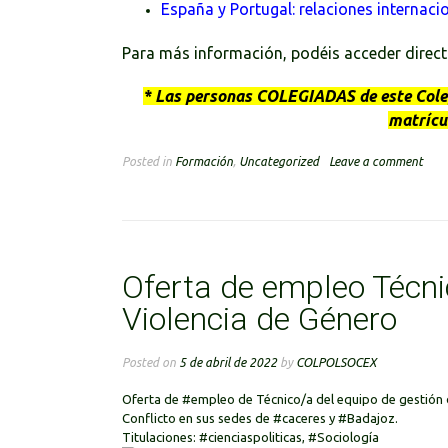
España y Portugal: relaciones internac
Para más información, podéis acceder directa
* Las personas COLEGIADAS de este Colegi
matrícul
Posted in
Formación
,
Uncategorized
Leave a comment
Oferta de empleo Técni
Violencia de Género
Posted on
5 de abril de 2022
by
COLPOLSOCEX
Oferta de
#empleo
de Técnico/a del equipo de gestión
Conflicto en sus sedes de
#caceres
y
#Badajoz
.
Titulaciones:
#cienciaspoliticas
,
#Sociología