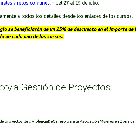
ionales y retos comunes.
– del 27 al 29 de julio.
mente a todos los detalles desde los enlaces de los cursos.
o se beneficiarán de un 25% de descuento en el importe de 
a de cada uno de los cursos.
co/a Gestión de Proyectos
 de proyectos de
#ViolenciaDeGénero
para la Asociación Mujeres en Zona de