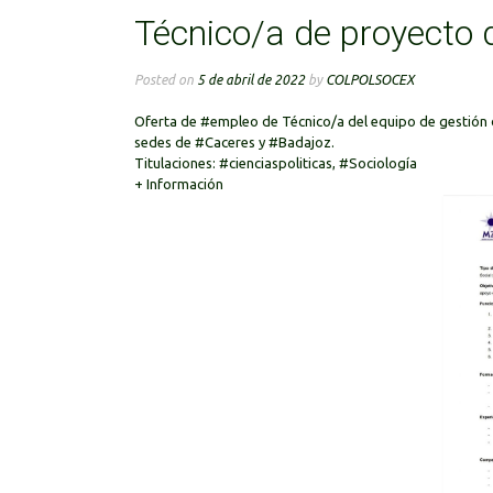
Técnico/a de proyecto
Posted on
5 de abril de 2022
by
COLPOLSOCEX
Oferta de
#empleo
de Técnico/a del equipo de gestión
sedes de
#Caceres
y
#Badajoz
.
Titulaciones:
#cienciaspoliticas
,
#Sociología
+
Información