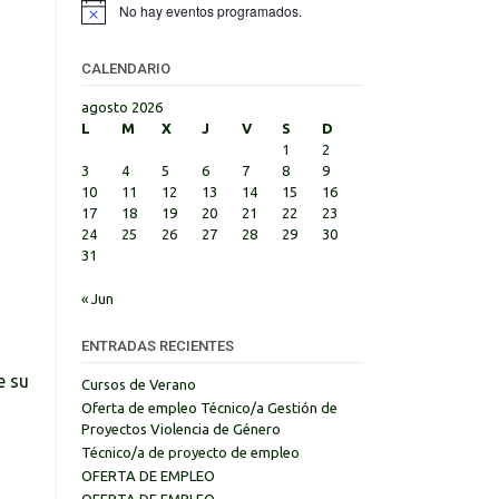
No hay eventos programados.
Aviso
CALENDARIO
agosto 2026
L
M
X
J
V
S
D
1
2
3
4
5
6
7
8
9
10
11
12
13
14
15
16
17
18
19
20
21
22
23
24
25
26
27
28
29
30
31
« Jun
ENTRADAS RECIENTES
e su
Cursos de Verano
Oferta de empleo Técnico/a Gestión de
Proyectos Violencia de Género
Técnico/a de proyecto de empleo
OFERTA DE EMPLEO
OFERTA DE EMPLEO